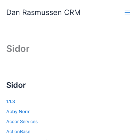
Hoppa
Dan Rasmussen CRM
till
innehåll
Sidor
Sidor
1.1.3
Abby Norm
Accor Services
ActionBase