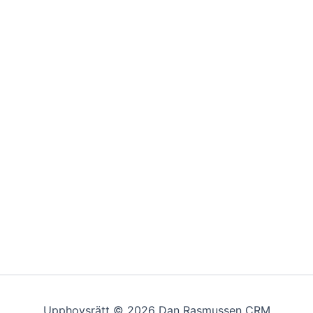
Upphovsrätt © 2026 Dan Rasmussen CRM