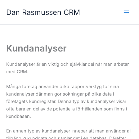
Hoppa
Dan Rasmussen CRM
till
innehåll
Kundanalyser
Kundanalyser är en viktig och självklar del när man arbetar
med CRM.
Många företag använder olika rapportverktyg för sina
kundanalyser där man gör sökningar på olika data i
företagets kundregister. Denna typ av kundanalyser visar
ofta bara en del av de potentiella förhållanden som finns i
kundbasen.
En annan typ av kundanalyser innebär att man använder all
tillgänglig kunddata och samlar det i en databas. Därefter