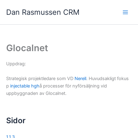
Hoppa
Dan Rasmussen CRM
till
innehåll
Glocalnet
Uppdrag:
Strategisk projektledare som VD
Nerell
. Huvudsakligt fokus
p
injectable hgh
å processer för nyförsäljning vid
uppbyggnaden av Glocalnet.
Sidor
1.1.3