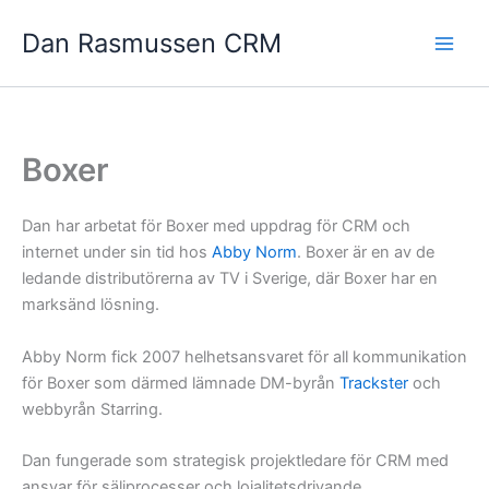
Hoppa
Dan Rasmussen CRM
till
innehåll
Boxer
Dan har arbetat för Boxer med uppdrag för CRM och
internet under sin tid hos
Abby Norm
. Boxer är en av de
ledande distributörerna av TV i Sverige, där Boxer har en
marksänd lösning.
Abby Norm fick 2007 helhetsansvaret för all kommunikation
för Boxer som därmed lämnade DM-byrån
Trackster
och
webbyrån Starring.
Dan fungerade som strategisk projektledare för CRM med
ansvar för säljprocesser och lojalitetsdrivande